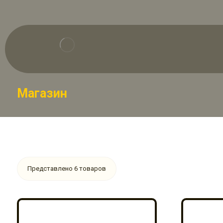
Магазин
Представлено 6 товаров