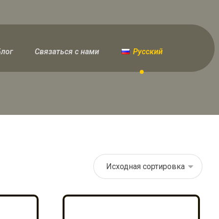
Блог
Связаться с нами
Русский